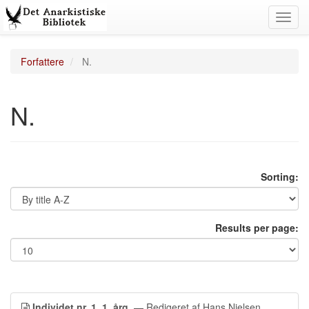
Toggl
navig
Forfattere
N.
N.
Sorting:
Results per page:
Individet nr. 1, 1. årg.
— Redigeret af Hans Nielsen