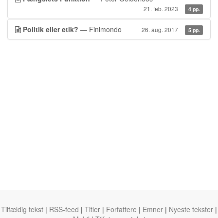
21. feb. 2023
4 pp.
Politik eller etik?
— Finimondo
26. aug. 2017
5 pp.
Tilfældig tekst
|
RSS-feed
|
Titler
|
Forfattere
|
Emner
|
Nyeste tekster
|