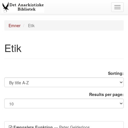
Toggl
navig
Emner
Etik
Etik
Sorting:
Results per page:
Fængslets Funktion
— Peter Gelderloos