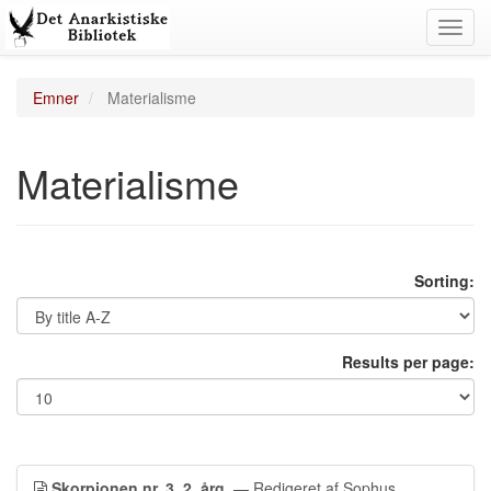
Toggl
navig
Emner
Materialisme
Materialisme
Sorting:
Results per page:
Skorpionen nr. 3, 2. årg.
— Redigeret af Sophus