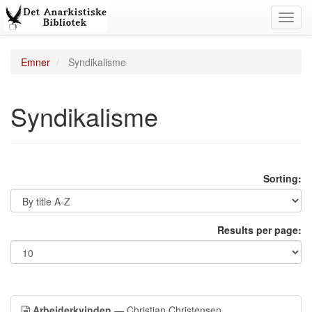
Toggl
navig
Emner
Syndikalisme
Syndikalisme
Sorting:
Results per page:
Arbejderkvinden
— Christian Christensen