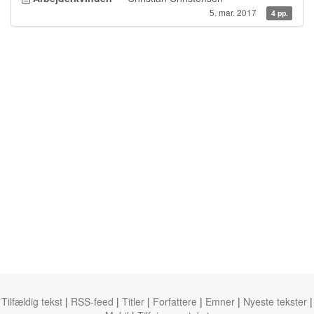
5. mar. 2017
4 pp.
Tilfældig tekst
|
RSS-feed
|
Titler
|
Forfattere
|
Emner
|
Nyeste tekster
|