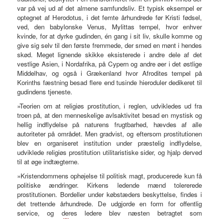
var på vej ud af det almene samfundsliv. Et typisk eksempel er
optegnet af Herodotus, i det femte århundrede før Kristi fødsel,
ved, den babylonske Venus, Mylittas tempel, hvor enhver
kvinde, for at dyrke gudinden, én gang i sit liv, skulle komme og
give sig selv til den første fremmede, der smed en mønt i hendes
skød. Meget lignende skikke eksisterede i andre dele af det
vestlige Asien, i Nordafrika, på Cypern og andre øer i det østlige
Middelhav, og også i Grækenland hvor Afrodites tempel på
Korinths fæstning besad flere end tusinde hieroduler dedikeret til
gudindens tjeneste.
»Teorien om at religiøs prostitution, i reglen, udvikledes ud fra
troen på, at den menneskelige avlsaktivitet besad en mystisk og
hellig indflydelse på naturens frugtbarhed, hævdes af alle
autoriteter på området. Men gradvist, og eftersom prostitutionen
blev en organiseret institution under præstelig indflydelse,
udviklede religiøs prostitution utilitaristiske sider, og hjalp derved
til at øge indtægterne.
»Kristendommens ophøjelse til politisk magt, producerede kun få
politiske ændringer. Kirkens ledende mænd tolererede
prostitutionen. Bordeller under købstæders beskyttelse, findes i
det trettende århundrede. De udgjorde en form for offentlig
service, og deres ledere blev næsten betragtet som