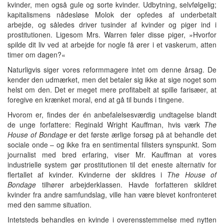
kvinder, men også gule og sorte kvinder. Udbytning, selvfølgelig;
kapitalismens nådesløse Molok der opfedes af underbetalt
arbejde, og således driver tusinder af kvinder og piger ind i
prostitutionen. Ligesom Mrs. Warren føler disse piger, »Hvorfor
spilde dit liv ved at arbejde for nogle få ører i et vaskerum, atten
timer om dagen?«
Naturligvis siger vores reformmagere intet om denne årsag. De
kender den udmærket, men det betaler sig ikke at sige noget som
helst om den. Det er meget mere profitabelt at spille farisæer, at
foregive en krænket moral, end at gå til bunds i tingene.
Hvorom er, findes der én anbefalelsesværdig undtagelse blandt
de unge forfattere: Reginald Wright Kauffman, hvis værk
The
House of Bondage
er det første ærlige forsøg på at behandle det
sociale onde – og ikke fra en sentimental filisters synspunkt. Som
journalist med bred erfaring, viser Mr. Kauffman at vores
industrielle system gør prostitutionen til det eneste alternativ for
flertallet af kvinder. Kvinderne der skildres i
The House of
Bondage
tilhører arbejderklassen. Havde forfatteren skildret
kvinder fra andre samfundslag, ville han være blevet konfronteret
med den samme situation.
Intetsteds behandles en kvinde i overensstemmelse med nytten