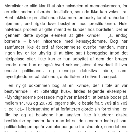
Moralister er altid klar til at ofre halvdelen af menneskeracen, for
en eller anden miserabel institution, som de ikke kan vokse fra.
Rent faktisk er prostitutionen ikke mere en beskytter af renheden i
hjemmet, end rigide love beskytter mod prostitutionen. Hele
halvtreds procent af gifte mænd er kunder hos bordeller. Det er
igennem dette dydige element at gifte kvinder – ja, endog
børnene – bliver inficerede med kønssygdomme. Dog har
samfundet ikke ét ord af fordømmelse overfor manden, mens
ingen lov er for uhyrlig til at blive sat i bevægelse imod det
hjælpeløse offer. Ikke kun er hun udbyttet af dem der bruger
hende, men hun er også hvert sekund, absolut overladt til hver
eneste politimands og elendige detektivs nåde, samt
myndighederne på stationen, autoriteterne i ethvert fængsel.
I en nyligt udkommen bog af en kvinde, der i tolv år var
bestyrerinde i et »offentligt hus«, findes følgende eksempler:
»Myndighederne pressede mig hver måned til at betale bøder på
mellem 14,70$ og 29,70$, pigerne skulle betale fra 5,70$ til 9,70$
til politiet.« I betragtning af at forfatteren gjorde sin forretning i en
lille by og at beløbene hun angiver ikke inkluderer ekstra
bestikkelse og bøder, kan man let se den enorme indtægt som
politiafdelingen opnår ved blodpengene fra sine ofre, som det end