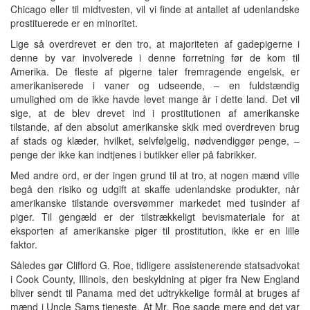
Chicago eller til midtvesten, vil vi finde at antallet af udenlandske
prostituerede er en minoritet.
Lige så overdrevet er den tro, at majoriteten af gadepigerne i
denne by var involverede i denne forretning før de kom til
Amerika. De fleste af pigerne taler fremragende engelsk, er
amerikaniserede i vaner og udseende, – en fuldstændig
umulighed om de ikke havde levet mange år i dette land. Det vil
sige, at de blev drevet ind i prostitutionen af amerikanske
tilstande, af den absolut amerikanske skik med overdreven brug
af stads og klæder, hvilket, selvfølgelig, nødvendiggør penge, –
penge der ikke kan indtjenes i butikker eller på fabrikker.
Med andre ord, er der ingen grund til at tro, at nogen mænd ville
begå den risiko og udgift at skaffe udenlandske produkter, når
amerikanske tilstande oversvømmer markedet med tusinder af
piger. Til gengæld er der tilstrækkeligt bevismateriale for at
eksporten af amerikanske piger til prostitution, ikke er en lille
faktor.
Således gør Clifford G. Roe, tidligere assistenerende statsadvokat
i Cook County, Illinois, den beskyldning at piger fra New England
bliver sendt til Panama med det udtrykkelige formål at bruges af
mænd i Uncle Sams tjeneste. At Mr. Roe sagde mere end det var