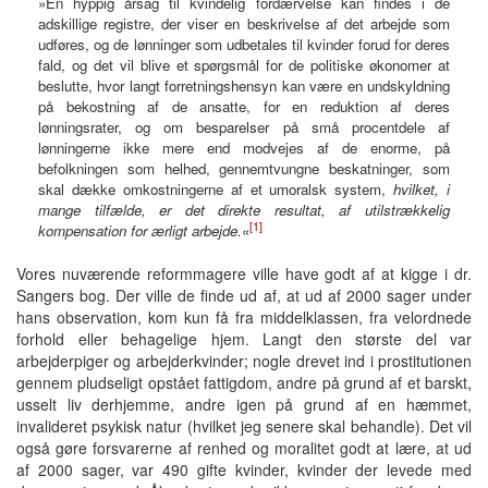
»En hyppig årsag til kvindelig fordærvelse kan findes i de
adskillige registre, der viser en beskrivelse af det arbejde som
udføres, og de lønninger som udbetales til kvinder forud for deres
fald, og det vil blive et spørgsmål for de politiske økonomer at
beslutte, hvor langt forretningshensyn kan være en undskyldning
på bekostning af de ansatte, for en reduktion af deres
lønningsrater, og om besparelser på små procentdele af
lønningerne ikke mere end modvejes af de enorme, på
befolkningen som helhed, gennemtvungne beskatninger, som
skal dække omkostningerne af et umoralsk system,
hvilket, i
mange tilfælde, er det direkte resultat, af utilstrækkelig
[1]
kompensation for ærligt arbejde.
«
Vores nuværende reformmagere ville have godt af at kigge i dr.
Sangers bog. Der ville de finde ud af, at ud af 2000 sager under
hans observation, kom kun få fra middelklassen, fra velordnede
forhold eller behagelige hjem. Langt den største del var
arbejderpiger og arbejderkvinder; nogle drevet ind i prostitutionen
gennem pludseligt opstået fattigdom, andre på grund af et barskt,
usselt liv derhjemme, andre igen på grund af en hæmmet,
invalideret psykisk natur (hvilket jeg senere skal behandle). Det vil
også gøre forsvarerne af renhed og moralitet godt at lære, at ud
af 2000 sager, var 490 gifte kvinder, kvinder der levede med