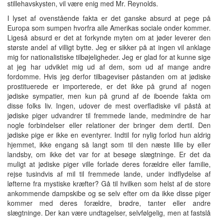
stillehavskysten, vil være enig med Mr. Reynolds.
I lyset af ovenstående fakta er det ganske absurd at pege på
Europa som sumpen hvorfra alle Amerikas sociale onder kommer.
Ligeså absurd er det at forkynde myten om at jøder leverer den
største andel af villigt bytte. Jeg er sikker på at ingen vil anklage
mig for nationalistiske tilbøjeligheder. Jeg er glad for at kunne sige
at jeg har udviklet mig ud af dem, som ud af mange andre
fordomme. Hvis jeg derfor tilbageviser påstanden om at jødiske
prostituerede er importerede, er det ikke på grund af nogen
jødiske sympatier, men kun på grund af de iboende fakta om
disse folks liv. Ingen, udover de mest overfladiske vil påstå at
jødiske piger udvandrer til fremmede lande, medmindre de har
nogle forbindelser eller relationer der bringer dem dertil. Den
jødiske pige er ikke en eventyrer. Indtil for nylig forlod hun aldrig
hjemmet, ikke engang så langt som til den næste lille by eller
landsby, om ikke det var for at besøge slægtninge. Er det da
muligt at jødiske piger ville forlade deres forældre eller familie,
rejse tusindvis af mil til fremmede lande, under indflydelse af
løfterne fra mystiske kræfter? Gå til hvilken som helst af de store
ankommende dampskibe og se selv efter om da ikke disse piger
kommer med deres forældre, brødre, tanter eller andre
slægtninge. Der kan være undtagelser, selvfølgelig, men at fastslå