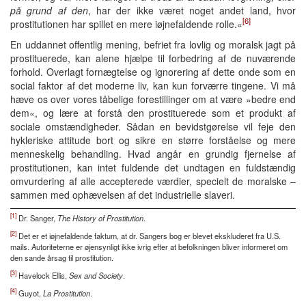
på grund af den
, har der ikke været noget andet land, hvor
[6]
prostitutionen har spillet en mere iøjnefaldende rolle.«
En uddannet offentlig mening, befriet fra lovlig og moralsk jagt på
prostituerede, kan alene hjælpe til forbedring af de nuværende
forhold. Overlagt fornægtelse og ignorering af dette onde som en
social faktor af det moderne liv, kan kun forværre tingene. Vi må
hæve os over vores tåbelige forestillinger om at være »bedre end
dem«, og lære at forstå den prostituerede som et produkt af
sociale omstændigheder. Sådan en bevidstgørelse vil feje den
hykleriske attitude bort og sikre en større forståelse og mere
menneskelig behandling. Hvad angår en grundig fjernelse af
prostitutionen, kan intet fuldende det undtagen en fuldstændig
omvurdering af alle accepterede værdier, specielt de moralske –
sammen med ophævelsen af det industrielle slaveri.
[1]
Dr. Sanger,
The History of Prostitution
.
[2]
Det er et iøjnefaldende faktum, at dr. Sangers bog er blevet ekskluderet fra U.S.
mails. Autoriteterne er øjensynligt ikke ivrig efter at befolkningen bliver informeret om
den sande årsag til prostitution.
[3]
Havelock Ellis,
Sex and Society
.
[4]
Guyot,
La Prostitution
.