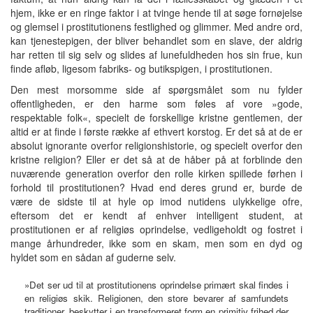
hjem, ikke er en ringe faktor i at tvinge hende til at søge fornøjelse
og glemsel i prostitutionens festlighed og glimmer. Med andre ord,
kan tjenestepigen, der bliver behandlet som en slave, der aldrig
har retten til sig selv og slides af lunefuldheden hos sin frue, kun
finde afløb, ligesom fabriks- og butikspigen, i prostitutionen.
Den mest morsomme side af spørgsmålet som nu fylder
offentligheden, er den harme som føles af vore »gode,
respektable folk«, specielt de forskellige kristne gentlemen, der
altid er at finde i første række af ethvert korstog. Er det så at de er
absolut ignorante overfor religionshistorie, og specielt overfor den
kristne religion? Eller er det så at de håber på at forblinde den
nuværende generation overfor den rolle kirken spillede førhen i
forhold til prostitutionen? Hvad end deres grund er, burde de
være de sidste til at hyle op imod nutidens ulykkelige ofre,
eftersom det er kendt af enhver intelligent student, at
prostitutionen er af religiøs oprindelse, vedligeholdt og fostret i
mange århundreder, ikke som en skam, men som en dyd og
hyldet som en sådan af guderne selv.
»Det ser ud til at prostitutionens oprindelse primært skal findes i
en religiøs skik. Religionen, den store bevarer af samfundets
traditioner, beskytter i en transformeret form en primitiv frihed der