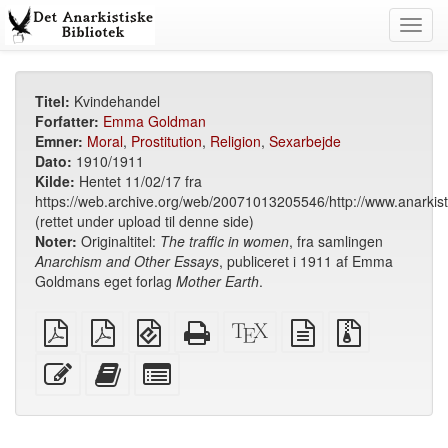
Toggl
navig
Titel:
Kvindehandel
Forfatter:
Emma Goldman
Emner:
Moral
,
Prostitution
,
Religion
,
Sexarbejde
Dato:
1910/1911
Kilde:
Hentet 11/02/17 fra
https://web.archive.org/web/20071013205546/http://www.anarkis
(rettet under upload til denne side)
Noter:
Originaltitel:
The traffic in women
, fra samlingen
Anarchism and Other Essays
, publiceret i 1911 af Emma
Goldmans eget forlag
Mother Earth
.
enkel
A4
EPUB
Standalone
XeLaTeX
ren
Kilde
PDF
udskudt/imposeret
(til
HTML
kilde
tekst
filer
(pjece)
mobiler)
(printervenlig)
kilde
med
Rediger
Tilføj
Vælg
PDF
vedhæftede
denne
denne
enkelte
filer
tekst
tekst
dele
til
til
bogbyggeren
bogbyggeren