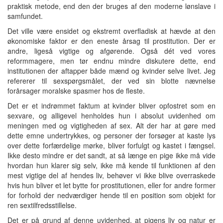
praktisk metode, end den der bruges af den moderne lønslave i
samfundet.
Det ville være ensidet og ekstremt overfladisk at hævde at den
økonomiske faktor er den eneste årsag til prostitution. Der er
andre, ligeså vigtige og afgørende. Også dét ved vores
reformmagere, men tør endnu mindre diskutere dette, end
institutionen der aftapper både mænd og kvinder selve livet. Jeg
refererer til sexspørgsmålet, der ved sin blotte nævnelse
forårsager moralske spasmer hos de fleste.
Det er et indrømmet faktum at kvinder bliver opfostret som en
sexvare, og alligevel henholdes hun i absolut uvidenhed om
meningen med og vigtigheden af sex. Alt der har at gøre med
dette emne undertrykkes, og personer der forsøger at kaste lys
over dette forfærdelige mørke, bliver forfulgt og kastet i fængsel.
Ikke desto mindre er det sandt, at så længe en pige ikke må vide
hvordan hun klarer sig selv, ikke må kende til funktionen af den
mest vigtige del af hendes liv, behøver vi ikke blive overraskede
hvis hun bliver et let bytte for prostitutionen, eller for andre former
for forhold der nedværdiger hende til en position som objekt for
ren sextilfredsstillelse.
Det er på grund af denne uvidenhed, at pigens liv og natur er