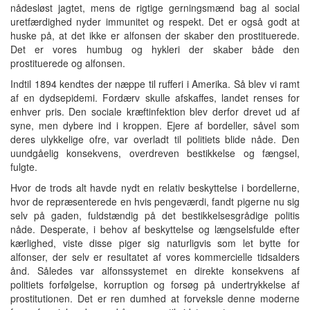
nådesløst jagtet, mens de rigtige gerningsmænd bag al social
uretfærdighed nyder immunitet og respekt. Det er også godt at
huske på, at det ikke er alfonsen der skaber den prostituerede.
Det er vores humbug og hykleri der skaber både den
prostituerede og alfonsen.
Indtil 1894 kendtes der næppe til rufferi i Amerika. Så blev vi ramt
af en dydsepidemi. Fordærv skulle afskaffes, landet renses for
enhver pris. Den sociale kræftinfektion blev derfor drevet ud af
syne, men dybere ind i kroppen. Ejere af bordeller, såvel som
deres ulykkelige ofre, var overladt til politiets blide nåde. Den
uundgåelig konsekvens, overdreven bestikkelse og fængsel,
fulgte.
Hvor de trods alt havde nydt en relativ beskyttelse i bordellerne,
hvor de repræsenterede en hvis pengeværdi, fandt pigerne nu sig
selv på gaden, fuldstændig på det bestikkelsesgrådige politis
nåde. Desperate, i behov af beskyttelse og længselsfulde efter
kærlighed, viste disse piger sig naturligvis som let bytte for
alfonser, der selv er resultatet af vores kommercielle tidsalders
ånd. Således var alfonssystemet en direkte konsekvens af
politiets forfølgelse, korruption og forsøg på undertrykkelse af
prostitutionen. Det er ren dumhed at forveksle denne moderne