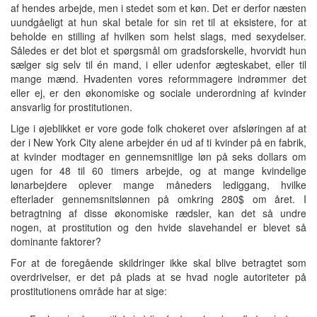
af hendes arbejde, men i stedet som et køn. Det er derfor næsten
uundgåeligt at hun skal betale for sin ret til at eksistere, for at
beholde en stilling af hvilken som helst slags, med sexydelser.
Således er det blot et spørgsmål om gradsforskelle, hvorvidt hun
sælger sig selv til én mand, i eller udenfor ægteskabet, eller til
mange mænd. Hvadenten vores reformmagere indrømmer det
eller ej, er den økonomiske og sociale underordning af kvinder
ansvarlig for prostitutionen.
Lige i øjeblikket er vore gode folk chokeret over afsløringen af at
der i New York City alene arbejder én ud af ti kvinder på en fabrik,
at kvinder modtager en gennemsnitlige løn på seks dollars om
ugen for 48 til 60 timers arbejde, og at mange kvindelige
lønarbejdere oplever mange måneders lediggang, hvilke
efterlader gennemsnitslønnen på omkring 280$ om året. I
betragtning af disse økonomiske rædsler, kan det så undre
nogen, at prostitution og den hvide slavehandel er blevet så
dominante faktorer?
For at de foregående skildringer ikke skal blive betragtet som
overdrivelser, er det på plads at se hvad nogle autoriteter på
prostitutionens område har at sige: