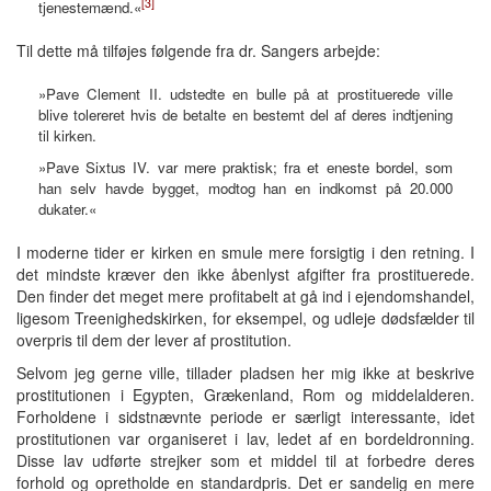
[3]
tjenestemænd.«
Til dette må tilføjes følgende fra dr. Sangers arbejde:
»Pave Clement II. udstedte en bulle på at prostituerede ville
blive tolereret hvis de betalte en bestemt del af deres indtjening
til kirken.
»Pave Sixtus IV. var mere praktisk; fra et eneste bordel, som
han selv havde bygget, modtog han en indkomst på 20.000
dukater.«
I moderne tider er kirken en smule mere forsigtig i den retning. I
det mindste kræver den ikke åbenlyst afgifter fra prostituerede.
Den finder det meget mere profitabelt at gå ind i ejendomshandel,
ligesom Treenighedskirken, for eksempel, og udleje dødsfælder til
overpris til dem der lever af prostitution.
Selvom jeg gerne ville, tillader pladsen her mig ikke at beskrive
prostitutionen i Egypten, Grækenland, Rom og middelalderen.
Forholdene i sidstnævnte periode er særligt interessante, idet
prostitutionen var organiseret i lav, ledet af en bordeldronning.
Disse lav udførte strejker som et middel til at forbedre deres
forhold og opretholde en standardpris. Det er sandelig en mere