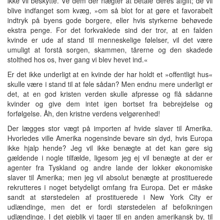
ikke vil beskytte. Ve dem der nægter at betale deres afgift; de vil
blive indfanget som kvæg, »om så blot for at gøre et favorabelt
indtryk på byens gode borgere, eller hvis styrkerne behøvede
ekstra penge. For det forkvaklede sind der tror, at en falden
kvinde er ude af stand til menneskelige følelser, vil det være
umuligt at forstå sorgen, skammen, tårerne og den skadede
stolthed hos os, hver gang vi blev hevet ind.«
Er det ikke underligt at en kvinde der har holdt et »offentligt hus«
skulle være i stand til at føle sådan? Men endnu mere underligt er
det, at en god kristen verden skulle afpresse og flå sådanne
kvinder og give dem intet igen bortset fra bebrejdelse og
forfølgelse. Åh, den kristne verdens velgørenhed!
Der lægges stor vægt på importen af hvide slaver til Amerika.
Hvorledes ville Amerika nogensinde bevare sin dyd, hvis Europa
ikke hjalp hende? Jeg vil ikke benægte at det kan gøre sig
gældende i nogle tilfælde, ligesom jeg ej vil benægte at der er
agenter fra Tyskland og andre lande der lokker økonomiske
slaver til Amerika; men jeg vil absolut benægte at prostituerede
rekrutteres i noget betydeligt omfang fra Europa. Det er måske
sandt at størstedelen af prostituerede i New York City er
udlændinge, men det er fordi størstedelen af befolkningen
udlændinge. I det øjeblik vi tager til en anden amerikansk by, til