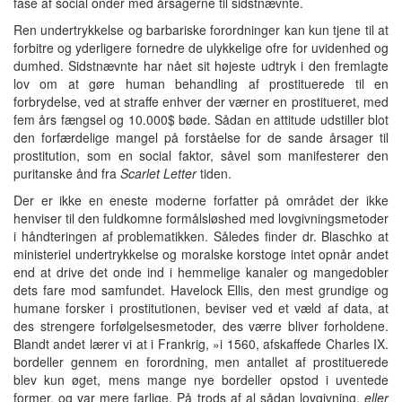
fase af social onder med årsagerne til sidstnævnte.
Ren undertrykkelse og barbariske forordninger kan kun tjene til at
forbitre og yderligere fornedre de ulykkelige ofre for uvidenhed og
dumhed. Sidstnævnte har nået sit højeste udtryk i den fremlagte
lov om at gøre human behandling af prostituerede til en
forbrydelse, ved at straffe enhver der værner en prostitueret, med
fem års fængsel og 10.000$ bøde. Sådan en attitude udstiller blot
den forfærdelige mangel på forståelse for de sande årsager til
prostitution, som en social faktor, såvel som manifesterer den
puritanske ånd fra
Scarlet Letter
tiden.
Der er ikke en eneste moderne forfatter på området der ikke
henviser til den fuldkomne formålsløshed med lovgivningsmetoder
i håndteringen af problematikken. Således finder dr. Blaschko at
ministeriel undertrykkelse og moralske korstoge intet opnår andet
end at drive det onde ind i hemmelige kanaler og mangedobler
dets fare mod samfundet. Havelock Ellis, den mest grundige og
humane forsker i prostitutionen, beviser ved et væld af data, at
des strengere forfølgelsesmetoder, des værre bliver forholdene.
Blandt andet lærer vi at i Frankrig, »i 1560, afskaffede Charles IX.
bordeller gennem en forordning, men antallet af prostituerede
blev kun øget, mens mange nye bordeller opstod i uventede
former, og var mere farlige. På trods af al sådan lovgivning,
eller