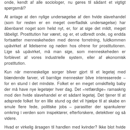
onde, kendt af alle sociologer, nu gøres til sådant et vigtigt
spørgsmål?
At antage at den nylige undersøgelse af den hvide slavehandel
(som for resten er en meget overfladisk undersøgelse) har
åbenbaret noget som helst nyt, er, for at sige det mildt, meget
tåbeligt. Prostitution har været, og er, et udbredt onde, og endda
fortsætter menneskeheden med denne forretning, fuldkommen
upåvirket af lidelserne og nøden hos ofrene for prostitutionen.
Lige så upåvirket, må man sige, som menneskeheden er
forblevet af vores industrielle system, eller af økonomisk
prostitution.
Kun når menneskelige sorger bliver gjort til et legetøj med
blændende farver, vil barnlige mennesker blive interesserede –
for en stund i det mindste. Folket er en meget omskiftelig baby
der må have nye legetøjer hver dag. Det »retfærdige« ramaskrig
mod den hvide slavehandel er et sådant legetøj. Det tjener til at
adsprede folket for en lille stund og det vil hjælpe til at skabe en
smule flere fede, politiske jobs – parasitter der spankulerer
omkring i verden som inspektører, efterforskere, detektiver og så
videre.
Hvad er virkelig årsagen til handlen med kvinder? Ikke blot hvide