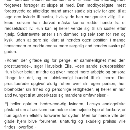
forgæves forsøger at slippe af med. Den modbydeligste, mest
fordærvede og affældige mand anser stadig sig selv for god, til at
tage den kvinde til hustru, hvis ynde han var ganske villig til at
købe, selvom han derved måske kunne redde hende fra et
rædselsfuldt liv. Hun kan ej heller vende sig til sin søster efter
hjælp. Sidstnævnte anser i sin dumhed sig selv som for ren og
kysk, uden at gøre sig klart at hendes egen position i mange
henseender er endda endnu mere sørgelig end hendes søstre på
gaden.
»Konen der giftede sig for penge, er sammenlignet med den
prostituerede«, siger Havelock Ellis, »den sande skruebrækker.
Hun bliver betalt mindre og giver meget mere arbejde og omsorg
tilbage for det, og er fuldstændigt bundet til sin herre. Den
prostituerede opgiver aldrig retten over sin egen person, hun
bibeholder sin frihed og personlige rettigheder, ej heller er hun
altid tvunget til at underkaste sig mandens omfavnelser.«
Ej heller opfatter bedre-end-dig kvinden, Leckys apologetiske
påstand om at »selvom hun nok er den højeste type af fordærv, er
hun også en effektiv forsvarer for dyden. Men for hende ville det
glade hjem blive forurenet, unaturlig og skadelig praksis ville
findes i overflod.«