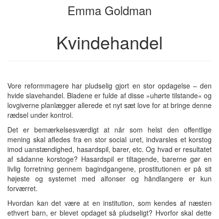
Emma Goldman
Kvindehandel
Vore reformmagere har pludselig gjort en stor opdagelse – den
hvide slavehandel. Bladene er fulde af disse »uhørte tilstande« og
lovgiverne planlægger allerede et nyt sæt love for at bringe denne
rædsel under kontrol.
Det er bemærkelsesværdigt at når som helst den offentlige
mening skal afledes fra en stor social uret, indvarsles et korstog
imod uanstændighed, hasardspil, barer, etc. Og hvad er resultatet
af sådanne korstoge? Hasardspil er tiltagende, barerne gør en
livlig forretning gennem bagindgangene, prostitutionen er på sit
højeste og systemet med alfonser og håndlangere er kun
forværret.
Hvordan kan det være at en institution, som kendes af næsten
ethvert barn, er blevet opdaget så pludseligt? Hvorfor skal dette