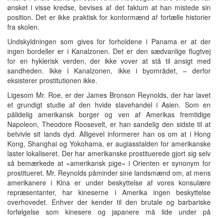
ønsket i visse kredse, bevises af det faktum at han mistede sin
position. Det er ikke praktisk for kontormænd af fortælle historier
fra skolen.
Undskyldningen som gives for forholdene i Panama er at der
ingen bordeller er i Kanalzonen. Det er den sædvanlige flugtvej
for en hyklerisk verden, der ikke vover at stå til ansigt med
sandheden. Ikke i Kanalzonen, ikke i byområdet, – derfor
eksisterer prostitutionen ikke.
Ligesom Mr. Roe, er der James Bronson Reynolds, der har lavet
et grundigt studie af den hvide slavehandel i Asien. Som en
pålidelig amerikansk borger og ven af Amerikas fremtidige
Napoleon, Theodore Roosevelt, er han sandelig den sidste til at
betvivle sit lands dyd. Alligevel informerer han os om at i Hong
Kong, Shanghai og Yokohama, er augiasstalden for amerikanske
laster lokaliseret. Der har amerikanske prostituerede gjort sig selv
så bemærkede at »amerikansk pige« i Orienten er synonym for
prostitueret. Mr. Reynolds påminder sine landsmænd om, at mens
amerikanere i Kina er under beskyttelse af vores konsulære
repræsentanter, har kineserne i Amerika ingen beskyttelse
overhovedet. Enhver der kender til den brutale og barbariske
forfølgelse som kinesere og japanere må lide under på