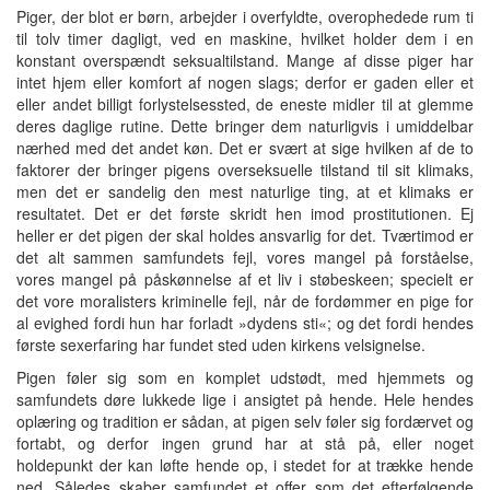
Piger, der blot er børn, arbejder i overfyldte, overophedede rum ti
til tolv timer dagligt, ved en maskine, hvilket holder dem i en
konstant overspændt seksualtilstand. Mange af disse piger har
intet hjem eller komfort af nogen slags; derfor er gaden eller et
eller andet billigt forlystelsessted, de eneste midler til at glemme
deres daglige rutine. Dette bringer dem naturligvis i umiddelbar
nærhed med det andet køn. Det er svært at sige hvilken af de to
faktorer der bringer pigens overseksuelle tilstand til sit klimaks,
men det er sandelig den mest naturlige ting, at et klimaks er
resultatet. Det er det første skridt hen imod prostitutionen. Ej
heller er det pigen der skal holdes ansvarlig for det. Tværtimod er
det alt sammen samfundets fejl, vores mangel på forståelse,
vores mangel på påskønnelse af et liv i støbeskeen; specielt er
det vore moralisters kriminelle fejl, når de fordømmer en pige for
al evighed fordi hun har forladt »dydens sti«; og det fordi hendes
første sexerfaring har fundet sted uden kirkens velsignelse.
Pigen føler sig som en komplet udstødt, med hjemmets og
samfundets døre lukkede lige i ansigtet på hende. Hele hendes
oplæring og tradition er sådan, at pigen selv føler sig fordærvet og
fortabt, og derfor ingen grund har at stå på, eller noget
holdepunkt der kan løfte hende op, i stedet for at trække hende
ned. Således skaber samfundet et offer som det efterfølgende