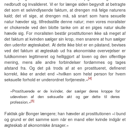
nedbrudt og invalideret. Vi er for længe siden begyndt at betragte
det som et selvindlysende faktum, at drengen må følge naturens
kald; det vil sige, at drengen må, så snart som hans sexuelle
natur hævder sig, tilfredsstille denne natur; men vores moralister
er chokerede ved den blotte tanke om at en piges natur skulle
hævde sig. For moralisten består prostitutionen ikke så meget af
det faktum at kvinden sælger sin krop, men snarere at hun sælger
den udenfor ægteskabet. At dette ikke blot er en påstand, bevises
ved det faktum at ægteskab ud fra økonomiske overvejelser er
fuldkommen legitimeret og helliggjort af loven og den offentlige
mening, mens alle andre forbindelser fordømmes og tages
afstand fra. Og det på trods af at en prostitueret, defineret
korrekt, ikke er andet end »hvilken som helst person for hvem
[4]
seksuelle forhold er underordnet fortjeneste.«
»Prostituerede er de kvinder, der sælger deres kroppe for
udøvelsen af den seksuelle akt og gør dette til deres
[5]
profession.«
Faktisk går Bonger længere; han hævder at prostitutionen »i bund
og grund er det samme som når en mand eller kvinde indgår et
ægteskab af økonomiske årsager.«