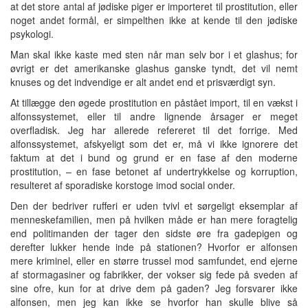
at det store antal af jødiske piger er importeret til prostitution, eller
noget andet formål, er simpelthen ikke at kende til den jødiske
psykologi.
Man skal ikke kaste med sten når man selv bor i et glashus; for
øvrigt er det amerikanske glashus ganske tyndt, det vil nemt
knuses og det indvendige er alt andet end et prisværdigt syn.
At tillægge den øgede prostitution en påstået import, til en vækst i
alfonssystemet, eller til andre lignende årsager er meget
overfladisk. Jeg har allerede refereret til det forrige. Med
alfonssystemet, afskyeligt som det er, må vi ikke ignorere det
faktum at det i bund og grund er en fase af den moderne
prostitution, – en fase betonet af undertrykkelse og korruption,
resulteret af sporadiske korstoge imod social onder.
Den der bedriver rufferi er uden tvivl et sørgeligt eksemplar af
menneskefamilien, men på hvilken måde er han mere foragtelig
end politimanden der tager den sidste øre fra gadepigen og
derefter lukker hende inde på stationen? Hvorfor er alfonsen
mere kriminel, eller en større trussel mod samfundet, end ejerne
af stormagasiner og fabrikker, der vokser sig fede på sveden af
sine ofre, kun for at drive dem på gaden? Jeg forsvarer ikke
alfonsen, men jeg kan ikke se hvorfor han skulle blive så