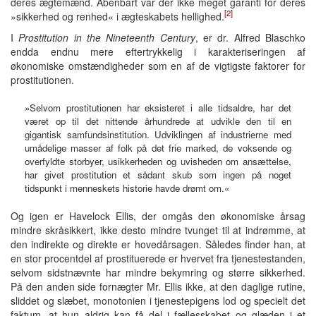
deres ægtemænd. Åbenbart var der ikke meget garanti for deres
[2]
»sikkerhed og renhed« i ægteskabets hellighed.
I
Prostitution in the Nineteenth Century
, er dr. Alfred Blaschko
endda endnu mere eftertrykkelig i karakteriseringen af
økonomiske omstændigheder som en af de vigtigste faktorer for
prostitutionen.
»Selvom prostitutionen har eksisteret i alle tidsaldre, har det
været op til det nittende århundrede at udvikle den til en
gigantisk samfundsinstitution. Udviklingen af industrierne med
umådelige masser af folk på det frie marked, de voksende og
overfyldte storbyer, usikkerheden og uvisheden om ansættelse,
har givet prostitution et sådant skub som ingen på noget
tidspunkt i menneskets historie havde drømt om.«
Og igen er Havelock Ellis, der omgås den økonomiske årsag
mindre skråsikkert, ikke desto mindre tvunget til at indrømme, at
den indirekte og direkte er hovedårsagen. Således finder han, at
en stor procentdel af prostituerede er hvervet fra tjenestestanden,
selvom sidstnævnte har mindre bekymring og større sikkerhed.
På den anden side fornægter Mr. Ellis ikke, at den daglige rutine,
sliddet og slæbet, monotonien i tjenestepigens lod og specielt det
faktum, at hun aldrig kan få del i fællesskabet og glæden i et