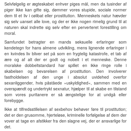
Selvfølgelig er ægteskabet enhver piges mål, men da tusinder af
piger ikke kan gifte sig, dømmer vores stupide, sociale normer
dem til et liv i cølibat eller prostitution. Menneskets natur hævder
sig selv uanset alle love, og der er ikke nogen rimelig grund til at
naturen skal indrette sig selv efter en perverteret forestilling om
moral.
Samfundet betragter en mands seksuelle erfaringer som
kendetegn for hans almene udvikling, mens lignende erfaringer i
en kvindes liv bliver set på som en frygtelig katastrofe, et tab af
ære og af alt der er godt og nobelt i et menneske. Denne
moralske dobbeltstandard har spillet en ikke ringe rolle i
skabelsen og bevarelsen af prostitution. Den involverer
fastholdelsen af den unge i absolut uvidehed overfor
sexanliggender, hvis påståede »uskyldighed«, sammen med en
overspændt og undertrykt sexnatur, hjælper til at skabe en tilstand
som vores puritanere er så ængstelige for at undgå eller
forebygge.
Ikke at tilfredsstillelsen af sexbehov behøver føre til prostitution;
det er den grusomme, hjerteløse, kriminelle forfølgelse af dem der
vover at tage en afstikker fra den slagne vej, der er ansvarlige for
det.