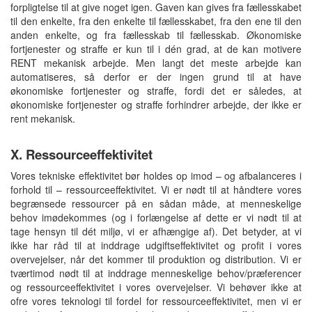
forpligtelse til at give noget igen. Gaven kan gives fra fællesskabet
til den enkelte, fra den enkelte til fællesskabet, fra den ene til den
anden enkelte, og fra fællesskab til fællesskab. Økonomiske
fortjenester og straffe er kun til i dén grad, at de kan motivere
RENT mekanisk arbejde. Men langt det meste arbejde kan
automatiseres, så derfor er der ingen grund til at have
økonomiske fortjenester og straffe, fordi det er således, at
økonomiske fortjenester og straffe forhindrer arbejde, der ikke er
rent mekanisk.
X. Ressourceeffektivitet
Vores tekniske effektivitet bør holdes op imod – og afbalanceres i
forhold til – ressourceeffektivitet. Vi er nødt til at håndtere vores
begrænsede ressourcer på en sådan måde, at menneskelige
behov imødekommes (og i forlængelse af dette er vi nødt til at
tage hensyn til dét miljø, vi er afhængige af). Det betyder, at vi
ikke har råd til at inddrage udgiftseffektivitet og profit i vores
overvejelser, når det kommer til produktion og distribution. Vi er
tværtimod nødt til at inddrage menneskelige behov/præferencer
og ressourceeffektivitet i vores overvejelser. Vi behøver ikke at
ofre vores teknologi til fordel for ressourceeffektivitet, men vi er