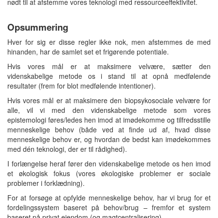
nødt til at afstemme vores teknologi med ressourceeffektivitet.
Opsummering
Hver for sig er disse regler ikke nok, men afstemmes de med
hinanden, har de samlet set et frigørende potentiale.
Hvis vores mål er at maksimere velvære, sætter den
videnskabelige metode os i stand til at opnå medfølende
resultater (frem for blot medfølende intentioner).
Hvis vores mål er at maksimere den biopsykosociale velvære for
alle, vil vi med den videnskabelige metode som vores
epistemologi føres/ledes hen imod at imødekomme og tilfredsstille
menneskelige behov (både ved at finde ud af, hvad disse
menneskelige behov er, og hvordan de bedst kan imødekommes
med dén teknologi, der er til rådighed).
I forlængelse heraf fører den videnskabelige metode os hen imod
et økologisk fokus (vores økologiske problemer er sociale
problemer i forklædning).
For at forsøge at opfylde menneskelige behov, har vi brug for et
fordelingssystem baseret på behov/brug – fremfor et system
baseret på privat ejendom (og magtcentralisering).