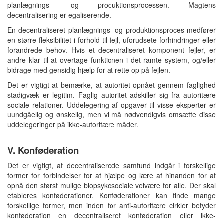
planlægnings- og produktionsprocessen. Magtens
decentralisering er egaliserende.
En decentraliseret planlægnings- og produktionsproces medfører
en større fleksibilitet i forhold til fejl, uforudsete forhindringer eller
forandrede behov. Hvis et decentraliseret komponent fejler, er
andre klar til at overtage funktionen i det ramte system, og/eller
bidrage med gensidig hjælp for at rette op på fejlen.
Det er vigtigt at bemærke, at autoritet opnået gennem faglighed
stadigvæk er legitim. Faglig autoritet adskiller sig fra autoritære
sociale relationer. Uddelegering af opgaver til visse eksperter er
uundgåelig og ønskelig, men vi må nødvendigvis omsætte disse
uddelegeringer på ikke-autoritære måder.
V. Konføderation
Det er vigtigt, at decentraliserede samfund indgår i forskellige
former for forbindelser for at hjælpe og lære af hinanden for at
opnå den størst mulige biopsykosociale velvære for alle. Der skal
etableres konføderationer. Konføderationer kan finde mange
forskellige former, men inden for anti-autoritære cirkler betyder
konføderation en decentraliseret konføderation eller ikke-