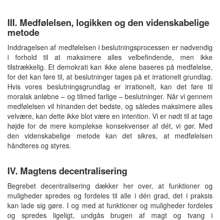
III. Medfølelsen, logikken og den videnskabelige
metode
Inddragelsen af medfølelsen i beslutningsprocessen er nødvendig
i forhold til at maksimere alles velbefindende, men ikke
tilstrækkelig. Et demokrati kan ikke alene baseres på medfølelse,
for det kan føre til, at beslutninger tages på et irrationelt grundlag.
Hvis vores beslutningsgrundlag er irrationelt, kan det føre til
moralsk anløbne – og tilmed farlige – beslutninger. Når vi gennem
medfølelsen vil hinanden det bedste, og således maksimere alles
velvære, kan dette ikke blot være en intention. Vi er nødt til at tage
højde for de mere komplekse konsekvenser af dét, vi gør. Med
den videnskabelige metode kan det sikres, at medfølelsen
håndteres og styres.
IV. Magtens decentralisering
Begrebet decentralisering dækker her over, at funktioner og
muligheder spredes og fordeles til alle i dén grad, det i praksis
kan lade sig gøre. I og med at funktioner og muligheder fordeles
og spredes ligeligt, undgås brugen af magt og tvang i