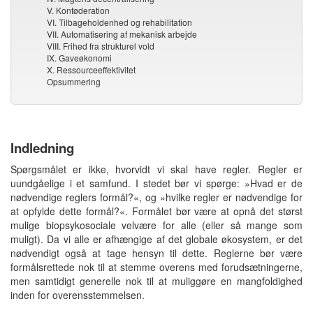
V. Konføderation
VI. Tilbageholdenhed og rehabilitation
VII. Automatisering af mekanisk arbejde
VIII. Frihed fra strukturel vold
IX. Gaveøkonomi
X. Ressourceeffektivitet
Opsummering
Indledning
Spørgsmålet er ikke, hvorvidt vi skal have regler. Regler er
uundgåelige i et samfund. I stedet bør vi spørge: »Hvad er de
nødvendige reglers formål?«, og »hvilke regler er nødvendige for
at opfylde dette formål?«. Formålet bør være at opnå det størst
mulige biopsykosociale velvære for alle (eller så mange som
muligt). Da vi alle er afhængige af det globale økosystem, er det
nødvendigt også at tage hensyn til dette. Reglerne bør være
formålsrettede nok til at stemme overens med forudsætningerne,
men samtidigt generelle nok til at muliggøre en mangfoldighed
inden for overensstemmelsen.