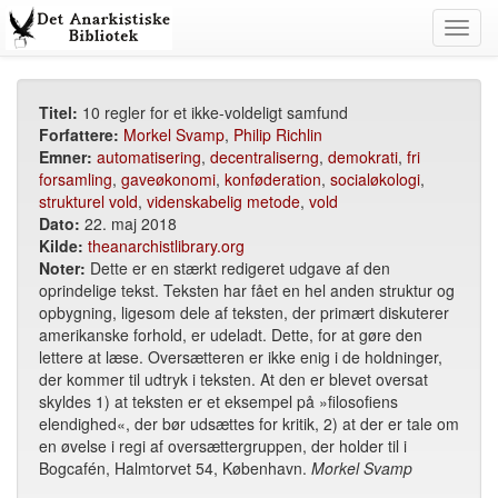
Toggl
navig
Titel:
10 regler for et ikke-voldeligt samfund
Forfattere:
Morkel Svamp
,
Philip Richlin
Emner:
automatisering
,
decentraliserng
,
demokrati
,
fri
forsamling
,
gaveøkonomi
,
konføderation
,
socialøkologi
,
strukturel vold
,
videnskabelig metode
,
vold
Dato:
22. maj 2018
Kilde:
theanarchistlibrary.org
Noter:
Dette er en stærkt redigeret udgave af den
oprindelige tekst. Teksten har fået en hel anden struktur og
opbygning, ligesom dele af teksten, der primært diskuterer
amerikanske forhold, er udeladt. Dette, for at gøre den
lettere at læse. Oversætteren er ikke enig i de holdninger,
der kommer til udtryk i teksten. At den er blevet oversat
skyldes 1) at teksten er et eksempel på »filosofiens
elendighed«, der bør udsættes for kritik, 2) at der er tale om
en øvelse i regi af oversættergruppen, der holder til i
Bogcafén, Halmtorvet 54, København.
Morkel Svamp