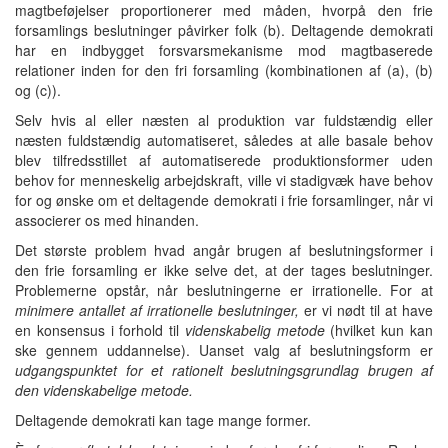
magtbeføjelser proportionerer med måden, hvorpå den frie
forsamlings beslutninger påvirker folk (b). Deltagende demokrati
har en indbygget forsvarsmekanisme mod magtbaserede
relationer inden for den fri forsamling (kombinationen af (a), (b)
og (c)).
Selv hvis al eller næsten al produktion var fuldstændig eller
næsten fuldstændig automatiseret, således at alle basale behov
blev tilfredsstillet af automatiserede produktionsformer uden
behov for menneskelig arbejdskraft, ville vi stadigvæk have behov
for og ønske om et deltagende demokrati i frie forsamlinger, når vi
associerer os med hinanden.
Det største problem hvad angår brugen af beslutningsformer i
den frie forsamling er ikke selve det, at der tages beslutninger.
Problemerne opstår, når beslutningerne er irrationelle. For at
minimere antallet af irrationelle beslutninger,
er vi nødt til at have
en konsensus i forhold til
videnskabelig metode
(hvilket kun kan
ske gennem uddannelse). Uanset valg af beslutningsform er
udgangspunktet for et rationelt beslutningsgrundlag brugen af
den videnskabelige metode.
Deltagende demokrati kan tage mange former.