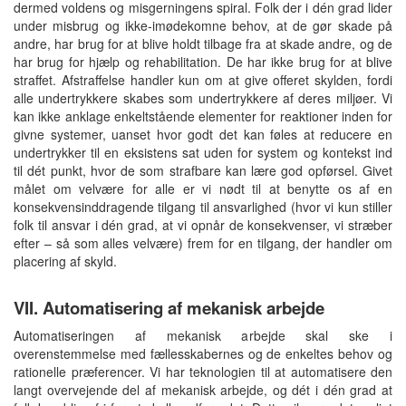
dermed voldens og misgerningens spiral. Folk der i dén grad lider
under misbrug og ikke-imødekomne behov, at de gør skade på
andre, har brug for at blive holdt tilbage fra at skade andre, og de
har brug for hjælp og rehabilitation. De har ikke brug for at blive
straffet. Afstraffelse handler kun om at give offeret skylden, fordi
alle undertrykkere skabes som undertrykkere af deres miljøer. Vi
kan ikke anklage enkeltstående elementer for reaktioner inden for
givne systemer, uanset hvor godt det kan føles at reducere en
undertrykker til en eksistens sat uden for system og kontekst ind
til dét punkt, hvor de som strafbare kan lære god opførsel. Givet
målet om velvære for alle er vi nødt til at benytte os af en
konsekvensinddragende tilgang til ansvarlighed (hvor vi kun stiller
folk til ansvar i dén grad, at vi opnår de konsekvenser, vi stræber
efter – så som alles velvære) frem for en tilgang, der handler om
placering af skyld.
VII. Automatisering af mekanisk arbejde
Automatiseringen af mekanisk arbejde skal ske i
overenstemmelse med fællesskabernes og de enkeltes behov og
rationelle præferencer. Vi har teknologien til at automatisere den
langt overvejende del af mekanisk arbejde, og dét i dén grad at