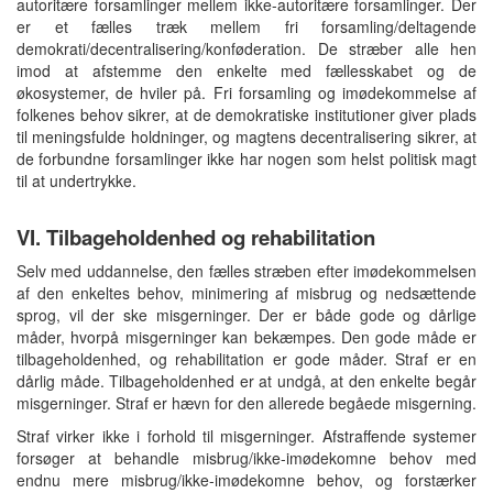
autoritære forsamlinger mellem ikke-autoritære forsamlinger. Der
er et fælles træk mellem fri forsamling/deltagende
demokrati/decentralisering/konføderation. De stræber alle hen
imod at afstemme den enkelte med fællesskabet og de
økosystemer, de hviler på. Fri forsamling og imødekommelse af
folkenes behov sikrer, at de demokratiske institutioner giver plads
til meningsfulde holdninger, og magtens decentralisering sikrer, at
de forbundne forsamlinger ikke har nogen som helst politisk magt
til at undertrykke.
VI. Tilbageholdenhed og rehabilitation
Selv med uddannelse, den fælles stræben efter imødekommelsen
af den enkeltes behov, minimering af misbrug og nedsættende
sprog, vil der ske misgerninger. Der er både gode og dårlige
måder, hvorpå misgerninger kan bekæmpes. Den gode måde er
tilbageholdenhed, og rehabilitation er gode måder. Straf er en
dårlig måde. Tilbageholdenhed er at undgå, at den enkelte begår
misgerninger. Straf er hævn for den allerede begåede misgerning.
Straf virker ikke i forhold til misgerninger. Afstraffende systemer
forsøger at behandle misbrug/ikke-imødekomne behov med
endnu mere misbrug/ikke-imødekomne behov, og forstærker