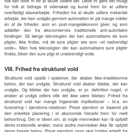
folk kan blive fri for at skulle udføre det. Dette vil gøre det muligt
for folk at bidrage til videnskab og kunst frem for at udføre
overflødigt slavearbejde. Friheden fra at skulle udføre mekanisk
arbejde, der kan undgås gennem automation er på mange måder
én af de friheder, som en post-mangeløkonomi giver, og som
adskiller den fra økonomiernes traditionelle anti-autoritære
bindinger. Så længe teknologien der kan automatisere de sure
pligter, ikke findes, må de sure pligter ses som »et nødvendigt
onde«. Men hvis teknologien der kan automatisere sure pligter
findes, bliver den sure pligt et unødvendigt onde.
VIII. Frihed fra strukturel vold
Strukturel vold opstår i systemer, der skaber ikke-imødekomne
behov, der kan undgås. Strukturel vold skaber lidelse, der kan
undgås. Og lidelse der kan undgås, er pr. definition noget, vi
ønsker at undgå (ellers ville det ikke være lidelse). Frihed fra
strukturel vold har mange frigørende implikationer – bl.a. en
forandring i ejendoms-relationer. Privat ejendom er baseret på
den enkeltes placering i et økonomisk hierarki frem for reelt
behov/brug. Det er ideen om, at nogle mennesker kan få opfyldt
deres irrationelle ønsker, mens andre mennesker ikke får opfyldt
deres basale behov. Privat ejendom (som skal holdes adskilt fra