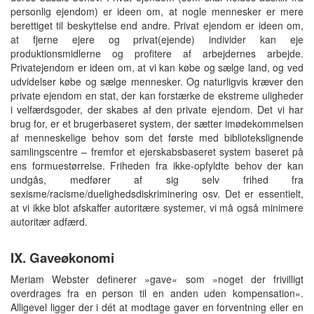
personlig ejendom) er ideen om, at nogle mennesker er mere
berettiget til beskyttelse end andre. Privat ejendom er ideen om,
at fjerne ejere og privat(ejende) individer kan eje
produktionsmidlerne og profitere af arbejdernes arbejde.
Privatejendom er ideen om, at vi kan købe og sælge land, og ved
udvidelser købe og sælge mennesker. Og naturligvis kræver den
private ejendom en stat, der kan forstærke de ekstreme uligheder
i velfærdsgoder, der skabes af den private ejendom. Det vi har
brug for, er et brugerbaseret system, der sætter imødekommelsen
af menneskelige behov som det første med bibliotekslignende
samlingscentre – fremfor et ejerskabsbaseret system baseret på
ens formuestørrelse. Friheden fra ikke-opfyldte behov der kan
undgås, medfører af sig selv frihed fra
sexisme/racisme/duelighedsdiskriminering osv. Det er essentielt,
at vi ikke blot afskaffer autoritære systemer, vi må også minimere
autoritær adfærd.
IX. Gaveøkonomi
Meriam Webster definerer »gave« som »noget der frivilligt
overdrages fra en person til en anden uden kompensation«.
Alligevel ligger der i dét at modtage gaver en forventning eller en