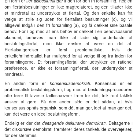
Èn form er
flertalsbeslutninger
inden for den fri forsamling. Reglen
om flertalsbeslutninger er ikke magtrelateret, og den tillader ikke
et mindretal at undertrykke et flertal. Og den enkelte kan frit
vælge at stille sig uden for flertallets beslutninger (c), og vil
alligevel indgå i den fri forsamling (a), og få dækket sine basale
behov. For i og med at ens behov er dækket i en behovsbaseret
økonomi, behøves man ikke at lade sig underkaste et
beslutningsflertal, man ikke ønsker at være en del af.
Flertalsafgørelser er først problematiske, hvis de
enkelte/mindretallet har mulighed for at vælge til og fra inden for
forsamlingerne. Et forsamlingsflertal der udtrykker en rationel
præference, er ikke et forsamlingsflertal, der undertrykker et
mindretal.
En anden form er
konsensusdemokrati
. Konsensus er en
problematisk beslutningsform, i og med at beslutningsproceduren
ofte fører til laveste fællesnævner frem for dét, folk rent faktisk
ønsker at gøre. På den anden side er det sådan, at hvis
konsensus opnås organisk, som dét man gør, idet at man gør det,
kan det være en ideel beslutningsform.
Endelig er der det
deltagende diskursive demokrati
. Deltagerne i
det diskursive demokrati fremfører deres tankefulde overvejelser,
før der stemmes.